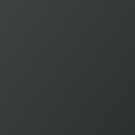
Californi
está prevista 
planificación comercial y de