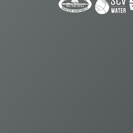
60
M
Galones al día