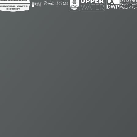
m3
227.000
Agua fresca al día