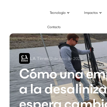
Tecnología
Impactos
Contacto
LA Times
|
2 de junio de 2026
Cómo una emp
a la desalini
espera cambia