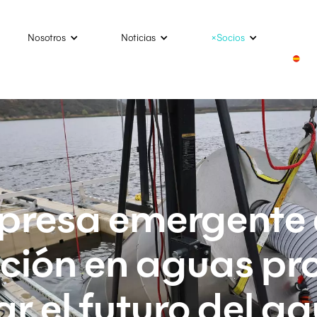
Nosotros
Noticias
×Socios
resa emergente
zación en aguas p
r el futuro del a