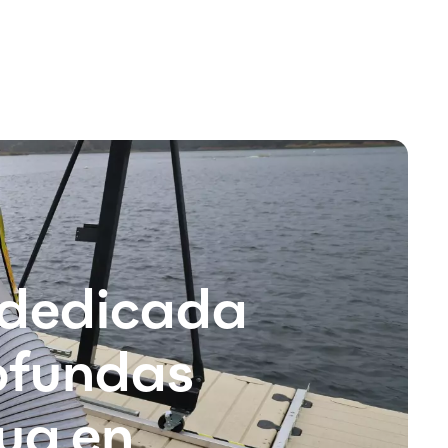
 dedicada
rofundas
gua en