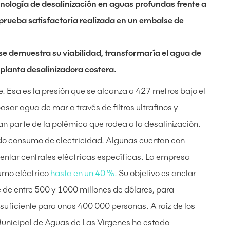
nología de desalinización en aguas profundas frente a
a prueba satisfactoria realizada en un embalse de
se demuestra su viabilidad, transformaría el agua de
 planta desalinizadora costera.
 Esa es la presión que se alcanza a 427 metros bajo el
ar agua de mar a través de filtros ultrafinos y
ran parte de la polémica que rodea a la desalinización.
ado consumo de electricidad. Algunas cuentan con
ntar centrales eléctricas específicas. La empresa
umo eléctrico
hasta en un 40 %.
Su objetivo es anclar
e de entre 500 y 1000 millones de dólares, para
s suficiente para unas 400 000 personas. A raíz de los
 Municipal de Aguas de Las Virgenes ha estado