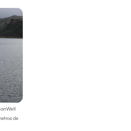
eanWell
metros de