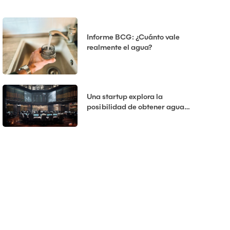
tecnología del agua?
Informe BCG: ¿Cuánto vale
realmente el agua?
Una startup explora la
posibilidad de obtener agua
potable de vainas
desalinizadoras oceánicas