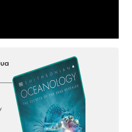
gua
y