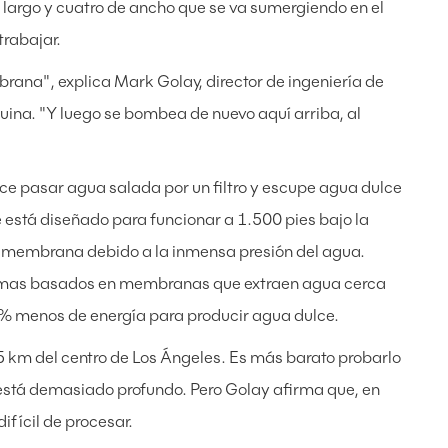
de largo y cuatro de ancho que se va sumergiendo en el
trabajar.
rana", explica Mark Golay, director de ingeniería de
uina. "Y luego se bombea de nuevo aquí arriba, al
ace pasar agua salada por un filtro y escupe agua dulce
te está diseñado para funcionar a 1.500 pies bajo la
 la membrana debido a la inmensa presión del agua.
temas basados en membranas que extraen agua cerca
 40% menos de energía para producir agua dulce.
 km del centro de Los Ángeles. Es más barato probarlo
o está demasiado profundo. Pero Golay afirma que, en
fícil de procesar.