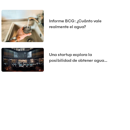
tecnología del agua?
Informe BCG: ¿Cuánto vale
realmente el agua?
Una startup explora la
posibilidad de obtener agua
potable de vainas
desalinizadoras oceánicas