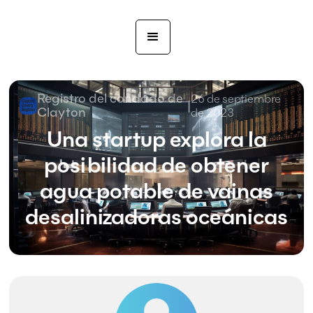
Registro del condado de
26 de septiembre
|
Clayton
de 2023
Una startup explora la
posibilidad de obtener
agua potable de vainas
desalinizadoras oceánicas